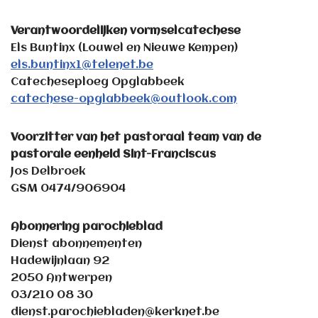
Verantwoordelijken vormselcatechese
Els Buntinx (Louwel en Nieuwe Kempen)
els.buntinx1@telenet.be
Catecheseploeg Opglabbeek
catechese-opglabbeek@outlook.com
Voorzitter van het pastoraal team van de
pastorale eenheid Sint-Franciscus
Jos Delbroek
GSM 0474/906904
Abonnering parochieblad
Dienst abonnementen
Hadewijnlaan 92
2050 Antwerpen
03/210 08 30
dienst.parochiebladen@kerknet.be