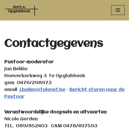
Spring
naar
de
inhoud
Contactgegevens
Pastoor-moderator
Jan Beliën
Hoeverkerkweg 3 te Opglabbeek
gsm 0476/298973
email
j.belien@telenet.be
–
Bericht sturen naar de
Pastoor
Verantwoordelijke doopsels en uitvaarten
Nicole Aerden
TEL. 089/852403 GSM 0478/497593